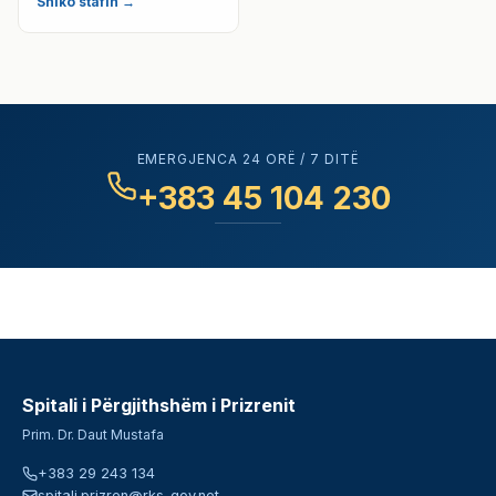
Shiko stafin →
EMERGJENCA 24 ORË / 7 DITË
+383 45 104 230
Spitali i Përgjithshëm i Prizrenit
Prim. Dr. Daut Mustafa
+383 29 243 134
spitali.prizren@rks-gov.net