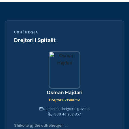
UDHËHEQJA
Drejtori i Spitalit
Osman Hajdari
Drejtor Ekzekutiv
osman.hajdari@rks-gov.net
+383 44 262 857
Shiko të gjithë udhëheqjen →