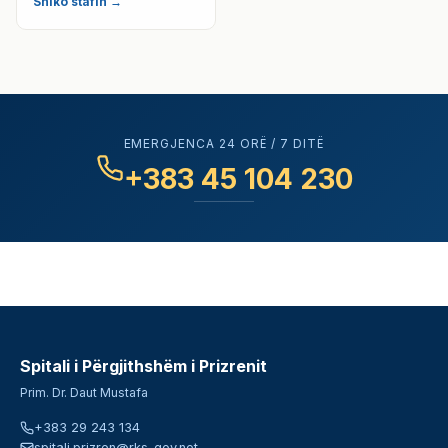
Shiko stafin →
EMERGJENCA 24 ORË / 7 DITË
+383 45 104 230
Spitali i Përgjithshëm i Prizrenit
Prim. Dr. Daut Mustafa
+383 29 243 134
spitali.prizren@rks-gov.net