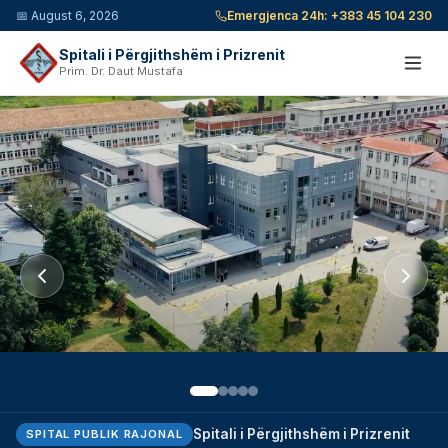
📅
August 6, 2026
Emergjenca 24h:
+383 45 104 230
Spitali i Përgjithshëm i Prizrenit
Prim. Dr. Daut Mustafa
Spitali i Përgjithshëm i Prizrenit
SPITAL PUBLIK RAJONAL