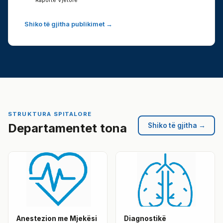
Raporte Vjetore
Shiko të gjitha publikimet →
STRUKTURA SPITALORE
Departamentet tona
Shiko të gjitha →
Anestezion me Mjekësi
Diagnostikë