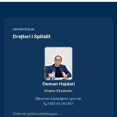
UDHËHEQJA
Drejtori i Spitalit
Osman Hajdari
Drejtor Ekzekutiv
osman.hajdari@rks-gov.net
+383 44 262 857
Shiko të gjithë udhëheqjen →