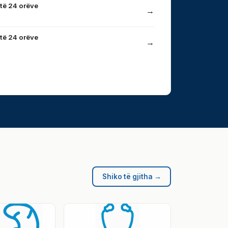
të 24 orëve
→
të 24 orëve
→
Shiko të gjitha →