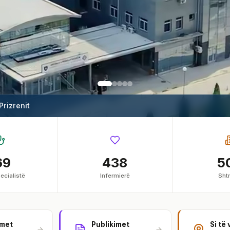
 Prizrenit
69
438
5
ecialistë
Infermierë
Shtr
imet
Publikimet
Si të 