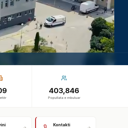
09
403,846
etër
Popullata e mbuluar
vini
Kontakti