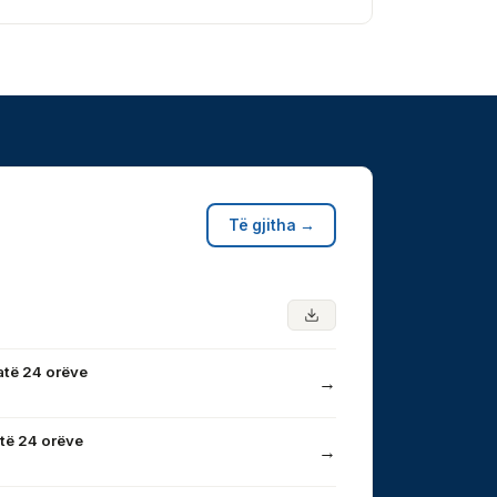
Të gjitha →
atë 24 orëve
→
të 24 orëve
→