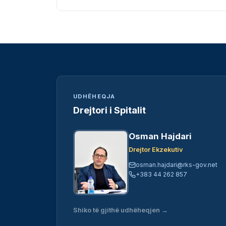
UDHËHEQJA
Drejtori i Spitalit
Osman Hajdari
Drejtor Ekzekutiv
osman.hajdari@rks-gov.net
+383 44 262 857
Shiko të gjithë udhëheqjen →