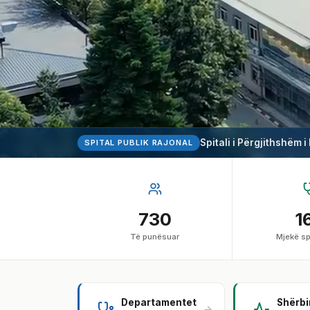
Spitali i Përgjithshëm i
SPITAL PUBLIK RAJONAL
730
1
Të punësuar
Mjekë sp
Departamentet
Shërb