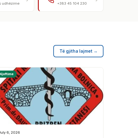
& udhëzime
+383 45 104 230
Të gjitha lajmet →
Njoftime
July 6, 2026