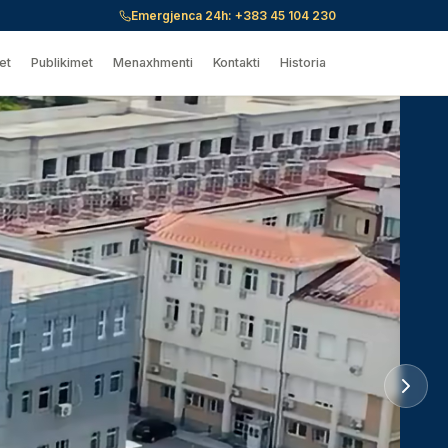
Emergjenca 24h:
+383 45 104 230
et
Publikimet
Menaxhmenti
Kontakti
Historia