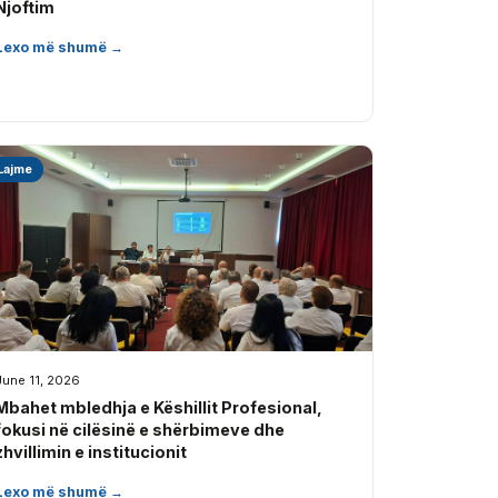
Njoftim
Lexo më shumë →
Lajme
June 11, 2026
Mbahet mbledhja e Këshillit Profesional,
fokusi në cilësinë e shërbimeve dhe
zhvillimin e institucionit
Lexo më shumë →