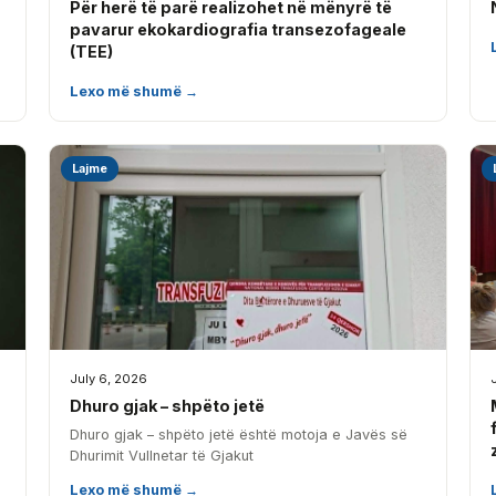
Për herë të parë realizohet në mënyrë të
pavarur ekokardiografia transezofageale
(TEE)
Lexo më shumë →
Lajme
July 6, 2026
Dhuro gjak – shpëto jetë
Dhuro gjak – shpëto jetë është motoja e Javës së
Dhurimit Vullnetar të Gjakut
Lexo më shumë →