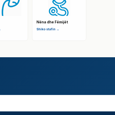
Nëna dhe Fëmijët
→
Shiko stafin →