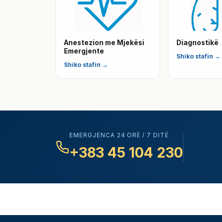
Anestezion me Mjekësi
Diagnostikë
Emergjente
Shiko stafin →
Shiko stafin →
EMERGJENCA 24 ORË / 7 DITË
+383 45 104 230