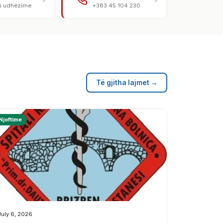
& udhëzime
+383 45 104 230
Të gjitha lajmet →
Njoftime
July 6, 2026