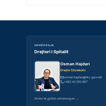
UDHËHEQJA
Drejtori i Spitalit
Osman Hajdari
Drejtor Ekzekutiv
osman.hajdari@rks-gov.net
+383 44 262 857
Shiko të gjithë udhëheqjen →