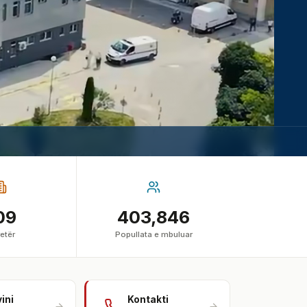
09
403,846
etër
Popullata e mbuluar
vini
Kontakti