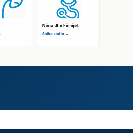
Nëna dhe Fëmijët
→
Shiko stafin →