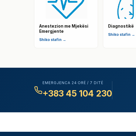
Anestezion me Mjekësi
Diagnostikë
Emergjente
Shiko stafin →
Shiko stafin →
EMERGJENCA 24 ORË / 7 DITË
+383 45 104 230