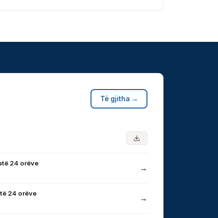
Të gjitha →
atë 24 orëve
→
të 24 orëve
→