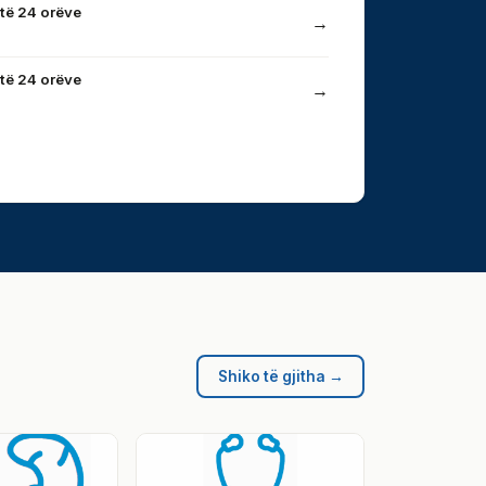
të 24 orëve
→
të 24 orëve
→
Shiko të gjitha →