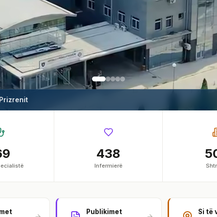
 Prizrenit
69
438
5
ecialistë
Infermierë
Shtr
imet
Publikimet
Si të 