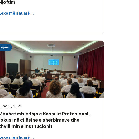
Njoftim
Lexo më shumë →
Lajme
June 11, 2026
Mbahet mbledhja e Këshillit Profesional,
fokusi në cilësinë e shërbimeve dhe
zhvillimin e institucionit
Lexo më shumë →