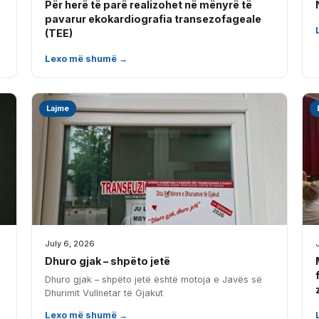
Për herë të parë realizohet në mënyrë të
pavarur ekokardiografia transezofageale
(TEE)
Lexo më shumë →
Lajme
July 6, 2026
Dhuro gjak – shpëto jetë
Dhuro gjak – shpëto jetë është motoja e Javës së
Dhurimit Vullnetar të Gjakut
Lexo më shumë →