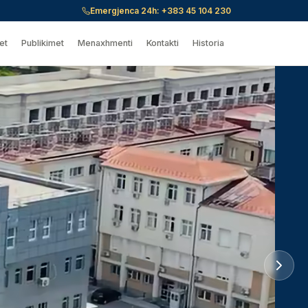
Emergjenca 24h:
+383 45 104 230
et
Publikimet
Menaxhmenti
Kontakti
Historia