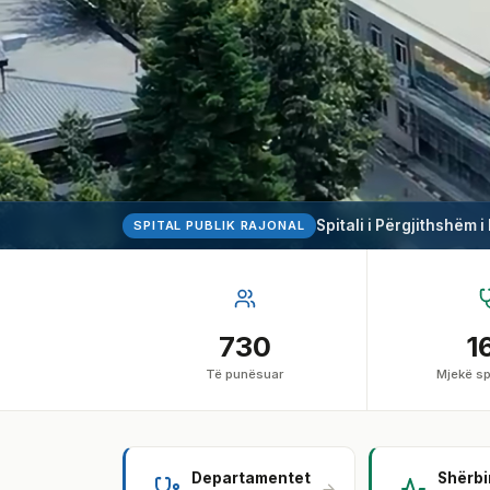
Spitali i Përgjithshëm i
SPITAL PUBLIK RAJONAL
730
1
Të punësuar
Mjekë sp
Departamentet
Shërb