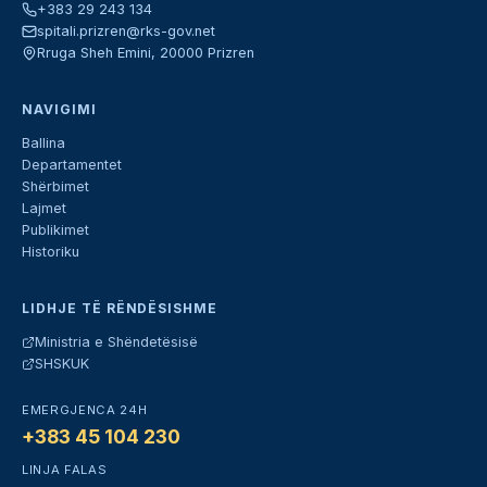
+383 29 243 134
spitali.prizren@rks-gov.net
Rruga Sheh Emini, 20000 Prizren
NAVIGIMI
Ballina
Departamentet
Shërbimet
Lajmet
Publikimet
Historiku
LIDHJE TË RËNDËSISHME
Ministria e Shëndetësisë
SHSKUK
EMERGJENCA 24H
+383 45 104 230
LINJA FALAS