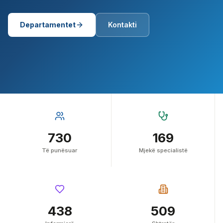
Departamentet
Kontakti
730
169
Të punësuar
Mjekë specialistë
438
509