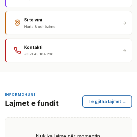
Si të vini
Harta & udhëzime
Kontakti
+383 45 104 230
INFORMOHUNI
Lajmet e fundit
Të gjitha lajmet →
Nuk ka lajme për momentin.