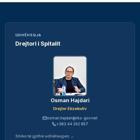
UDHËHEQJA
Drejtori i Spitalit
Osman Hajdari
Drejtor Ekzekutiv
osman.hajdari@rks-gov.net
+383 44 262 857
Shiko të gjithë udhëheqjen →