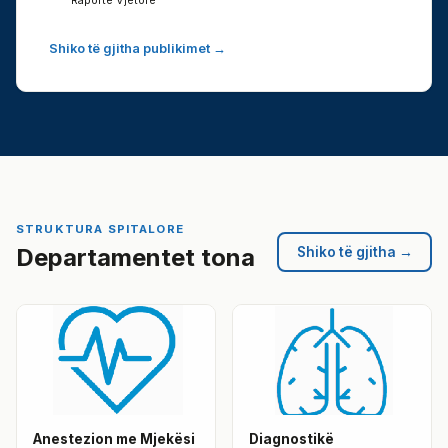
Raporte Vjetore
Shiko të gjitha publikimet →
STRUKTURA SPITALORE
Departamentet tona
Shiko të gjitha →
Anestezion me Mjekësi
Diagnostikë