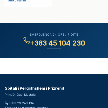
Shiko stafin →
EMERGJENCA 24 ORË / 7 DITË
+383 45 104 230
Spitali i Përgjithshëm i Prizrenit
Prim. Dr. Daut Mustafa
+383 29 243 134
spitali.prizren@rks-gov.net