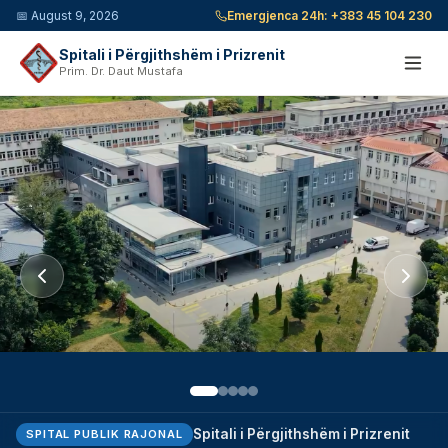
📅
August 9, 2026
Emergjenca 24h:
+383 45 104 230
Spitali i Përgjithshëm i Prizrenit
Prim. Dr. Daut Mustafa
Spitali i Përgjithshëm i Prizrenit
SPITAL PUBLIK RAJONAL