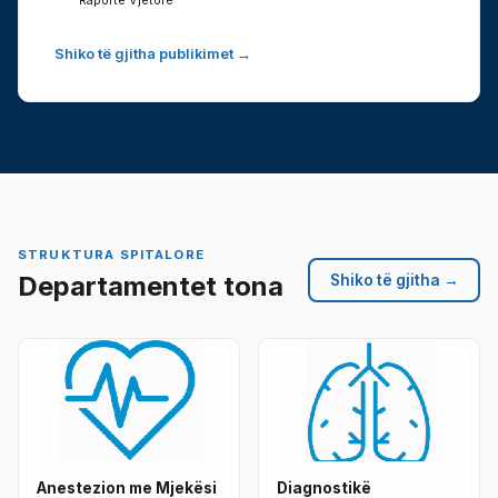
Raporte Vjetore
Shiko të gjitha publikimet →
STRUKTURA SPITALORE
Departamentet tona
Shiko të gjitha →
Anestezion me Mjekësi
Diagnostikë