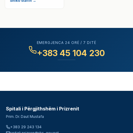
Shiko stafin →
EMERGJENCA 24 ORË / 7 DITË
+383 45 104 230
Spitali i Përgjithshëm i Prizrenit
Prim. Dr. Daut Mustafa
+383 29 243 134
spitali.prizren@rks-gov.net