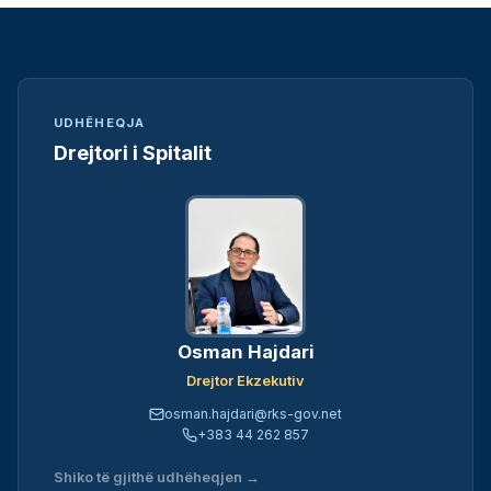
UDHËHEQJA
Drejtori i Spitalit
Osman Hajdari
Drejtor Ekzekutiv
osman.hajdari@rks-gov.net
+383 44 262 857
Shiko të gjithë udhëheqjen →