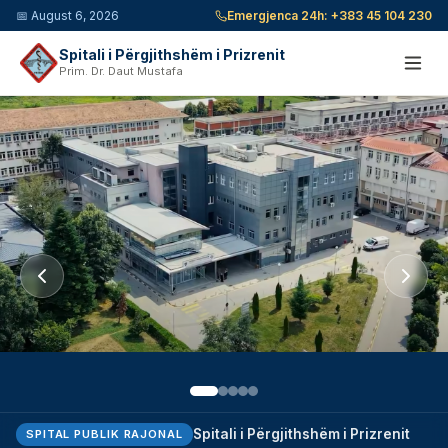
📅
August 6, 2026
Emergjenca 24h:
+383 45 104 230
Spitali i Përgjithshëm i Prizrenit
Prim. Dr. Daut Mustafa
Spitali i Përgjithshëm i Prizrenit
SPITAL PUBLIK RAJONAL