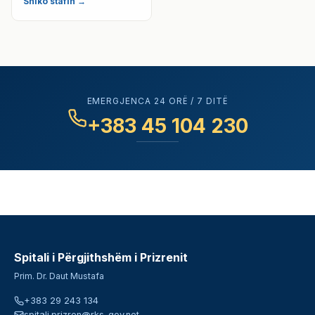
Shiko stafin →
EMERGJENCA 24 ORË / 7 DITË
+383 45 104 230
Spitali i Përgjithshëm i Prizrenit
Prim. Dr. Daut Mustafa
+383 29 243 134
spitali.prizren@rks-gov.net