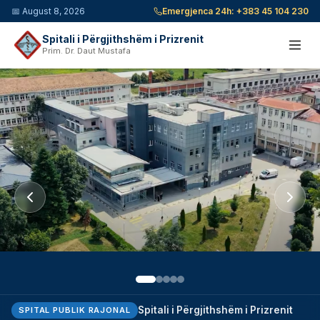
📅
August 8, 2026
Emergjenca 24h:
+383 45 104 230
Spitali i Përgjithshëm i Prizrenit
Prim. Dr. Daut Mustafa
Spitali i Përgjithshëm i Prizrenit
SPITAL PUBLIK RAJONAL