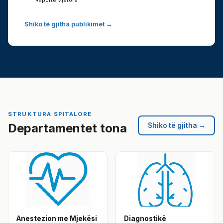
Raporte Vjetore
Shiko të gjitha publikimet →
STRUKTURA SPITALORE
Departamentet tona
Shiko të gjitha →
Anestezion me Mjekësi
Diagnostikë