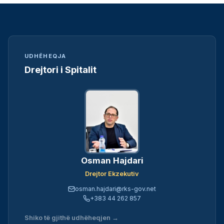
UDHËHEQJA
Drejtori i Spitalit
Osman Hajdari
Drejtor Ekzekutiv
osman.hajdari@rks-gov.net
+383 44 262 857
Shiko të gjithë udhëheqjen →