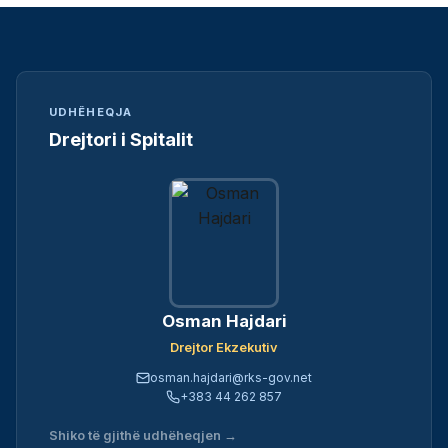
UDHËHEQJA
Drejtori i Spitalit
Osman Hajdari
Drejtor Ekzekutiv
osman.hajdari@rks-gov.net
+383 44 262 857
Shiko të gjithë udhëheqjen →