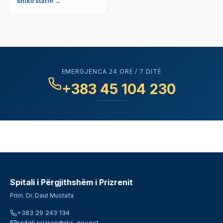
Shiko stafin →
EMERGJENCA 24 ORË / 7 DITË
+383 45 104 230
Spitali i Përgjithshëm i Prizrenit
Prim. Dr. Daut Mustafa
+383 29 243 134
spitali.prizren@rks-gov.net