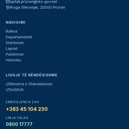
spitali.prizren@rks-gov.net
Rruga Shkronjat, 20000 Prizren
NAVIGIMI
Ballina
Departamentet
Shërbimet
Lajmet
Publikimet
Historiku
LIDHJE TË RËNDËSISHME
Ministria e Shëndetësisë
SHSKUK
EMERGJENCA 24H
+383 45 104 230
LINJA FALAS
0800 17777