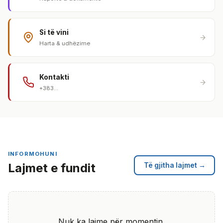
Si të vini
Harta & udhëzime
Kontakti
+383...
INFORMOHUNI
Lajmet e fundit
Të gjitha lajmet →
Nuk ka lajme për momentin.