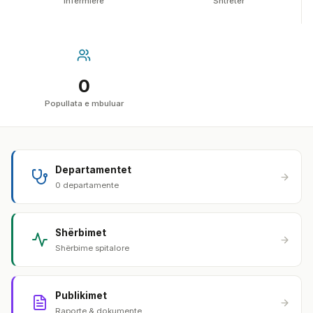
Infermierë
Shtretër
0
Popullata e mbuluar
Departamentet
0 departamente
Shërbimet
Shërbime spitalore
Publikimet
Raporte & dokumente