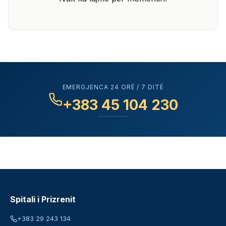
EMERGJENCA 24 ORË / 7 DITË
+383 45 104 230
Spitali i Prizrenit
+383 29 243 134