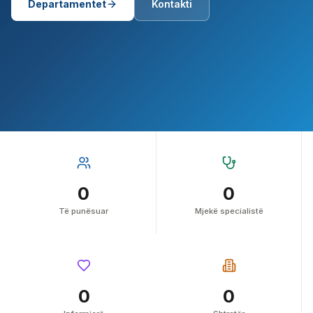
Departamentet
Kontakti
0
0
Të punësuar
Mjekë specialistë
0
0