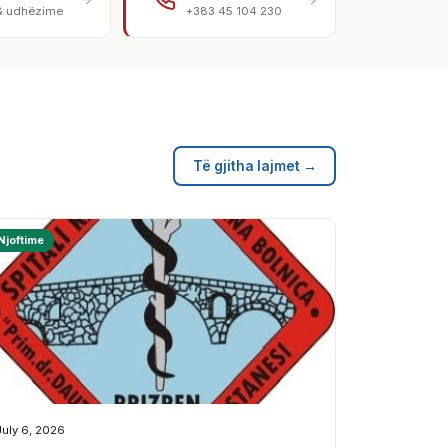
& udhëzime
+383 45 104 230
Të gjitha lajmet →
Njoftime
July 6, 2026