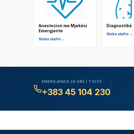
Anestezion me Mjekësi
Diagnostikë
Emergjente
Shiko stafin →
Shiko stafin →
EMERGJENCA 24 ORË / 7 DITË
+383 45 104 230