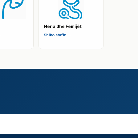
Nëna dhe Fëmijët
→
Shiko stafin →