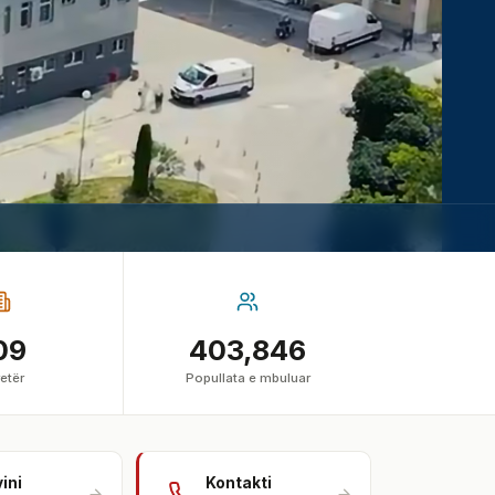
09
403,846
etër
Popullata e mbuluar
vini
Kontakti