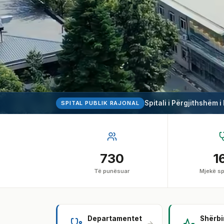
Spitali i Përgjithshëm i
SPITAL PUBLIK RAJONAL
730
1
Të punësuar
Mjekë sp
Departamentet
Shërb