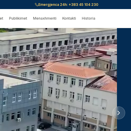
Emergjenca 24h:
+383 45 104 230
et
Publikimet
Menaxhmenti
Kontakti
Historia