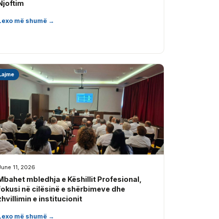
Njoftim
Lexo më shumë →
Lajme
June 11, 2026
Mbahet mbledhja e Këshillit Profesional,
fokusi në cilësinë e shërbimeve dhe
zhvillimin e institucionit
Lexo më shumë →