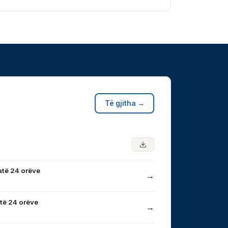
Të gjitha →
atë 24 orëve
→
të 24 orëve
→