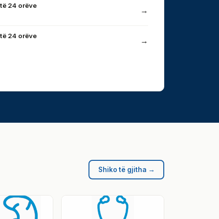
të 24 orëve
→
të 24 orëve
→
Shiko të gjitha →