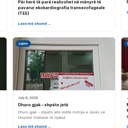
Për herë të parë realizohet në mënyrë të
pavarur ekokardiografia transezofageale
(TEE)
Lexo më shumë →
Lajme
July 6, 2026
Dhuro gjak – shpëto jetë
Dhuro gjak – shpëto jetë është motoja e Javës së
Dhurimit Vullnetar të Gjakut
Lexo më shumë →