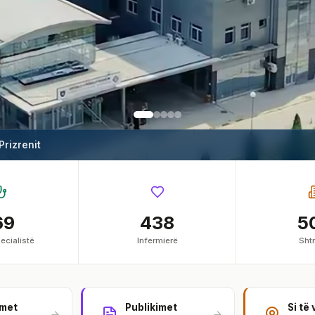
 Prizrenit
69
438
5
ecialistë
Infermierë
Shtr
imet
Publikimet
Si të 