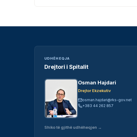
UDHËHEQJA
Drejtori i Spitalit
Osman Hajdari
Drejtor Ekzekutiv
osman.hajdari@rks-gov.net
+383 44 262 857
Shiko të gjithë udhëheqjen →