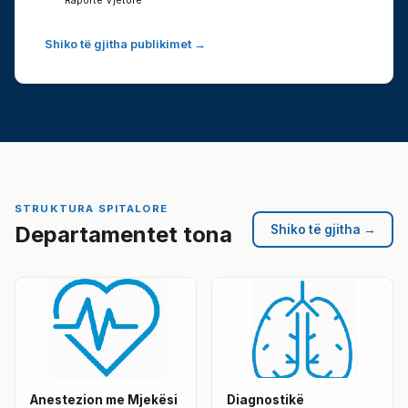
Raporte Vjetore
Shiko të gjitha publikimet →
STRUKTURA SPITALORE
Departamentet tona
Shiko të gjitha →
Anestezion me Mjekësi
Diagnostikë