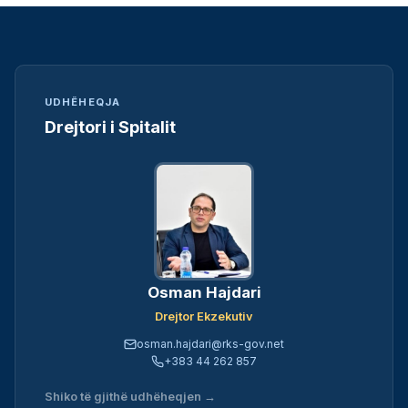
UDHËHEQJA
Drejtori i Spitalit
Osman Hajdari
Drejtor Ekzekutiv
osman.hajdari@rks-gov.net
+383 44 262 857
Shiko të gjithë udhëheqjen →