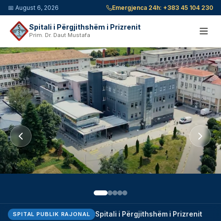
📅
August 6, 2026
Emergjenca 24h:
+383 45 104 230
Spitali i Përgjithshëm i Prizrenit
Prim. Dr. Daut Mustafa
Spitali i Përgjithshëm i Prizrenit
SPITAL PUBLIK RAJONAL