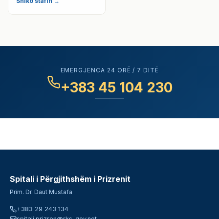
Shiko stafin →
EMERGJENCA 24 ORË / 7 DITË
+383 45 104 230
Spitali i Përgjithshëm i Prizrenit
Prim. Dr. Daut Mustafa
+383 29 243 134
spitali.prizren@rks-gov.net