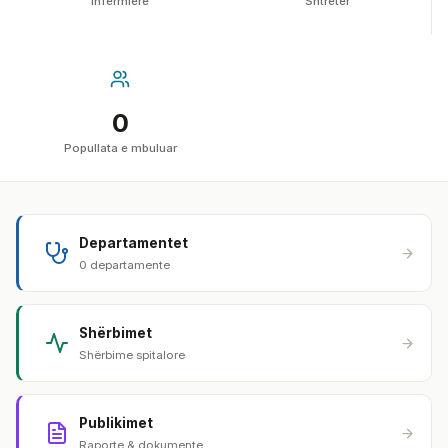
Infermierë
Shtretër
0
Popullata e mbuluar
Departamentet
0 departamente
Shërbimet
Shërbime spitalore
Publikimet
Raporte & dokumente