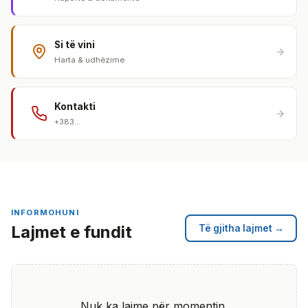
Si të vini
Harta & udhëzime
Kontakti
+383...
INFORMOHUNI
Lajmet e fundit
Të gjitha lajmet →
Nuk ka lajme për momentin.