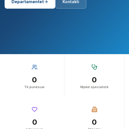
Departamentet
Kontakti
0
0
Të punësuar
Mjekë specialistë
0
0