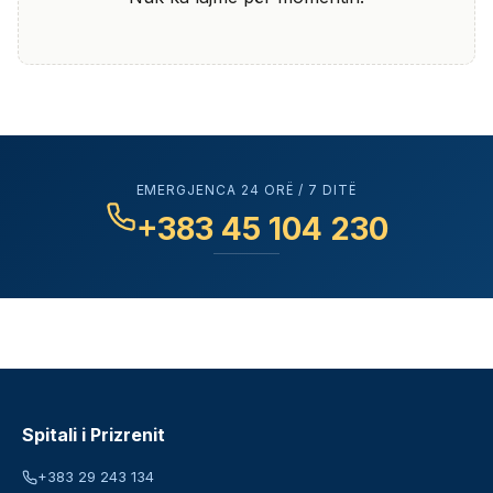
EMERGJENCA 24 ORË / 7 DITË
+383 45 104 230
Spitali i Prizrenit
+383 29 243 134