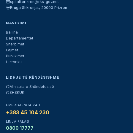
spitali.prizren@rks-gov.net
Rruga Shkronjat, 20000 Prizren
NAVIGIMI
Ballina
Departamentet
Shërbimet
Lajmet
Publikimet
Historiku
LIDHJE TË RËNDËSISHME
Ministria e Shëndetësisë
SHSKUK
EMERGJENCA 24H
+383 45 104 230
LINJA FALAS
0800 17777