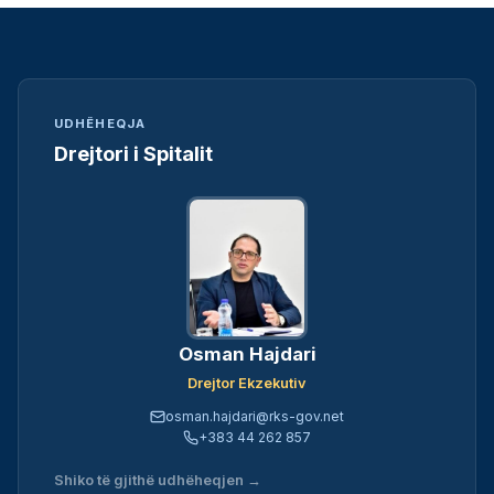
UDHËHEQJA
Drejtori i Spitalit
Osman Hajdari
Drejtor Ekzekutiv
osman.hajdari@rks-gov.net
+383 44 262 857
Shiko të gjithë udhëheqjen →