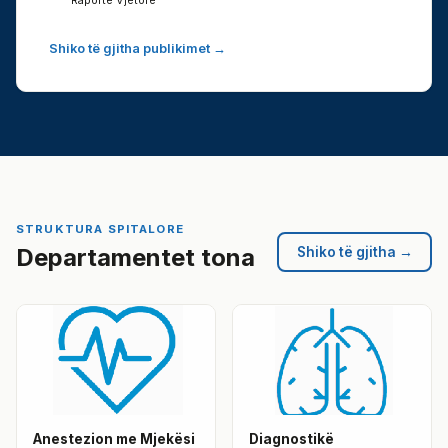
Raporte Vjetore
Shiko të gjitha publikimet →
STRUKTURA SPITALORE
Departamentet tona
Shiko të gjitha →
Anestezion me Mjekësi
Diagnostikë