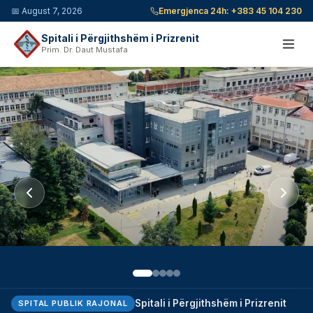
📅
August 7, 2026
Emergjenca 24h:
+383 45 104 230
Spitali i Përgjithshëm i Prizrenit
Prim. Dr. Daut Mustafa
Spitali i Përgjithshëm i Prizrenit
SPITAL PUBLIK RAJONAL