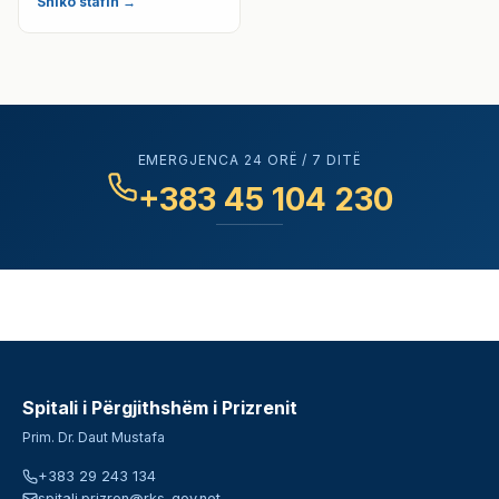
Shiko stafin →
EMERGJENCA 24 ORË / 7 DITË
+383 45 104 230
Spitali i Përgjithshëm i Prizrenit
Prim. Dr. Daut Mustafa
+383 29 243 134
spitali.prizren@rks-gov.net