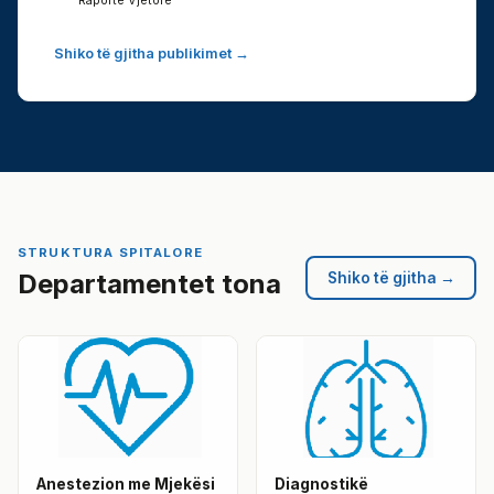
Raporte Vjetore
Shiko të gjitha publikimet →
STRUKTURA SPITALORE
Departamentet tona
Shiko të gjitha →
Anestezion me Mjekësi
Diagnostikë