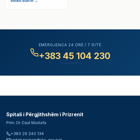
Shiko stafin →
EMERGJENCA 24 ORË / 7 DITË
+383 45 104 230
Spitali i Përgjithshëm i Prizrenit
Prim. Dr. Daut Mustafa
+383 29 243 134
spitali.prizren@rks-gov.net