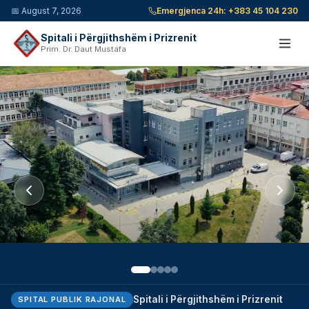
📅
August 7, 2026
Emergjenca 24h:
+383 45 104 230
Spitali i Përgjithshëm i Prizrenit
Prim. Dr. Daut Mustafa
Spitali i Përgjithshëm i Prizrenit
SPITAL PUBLIK RAJONAL