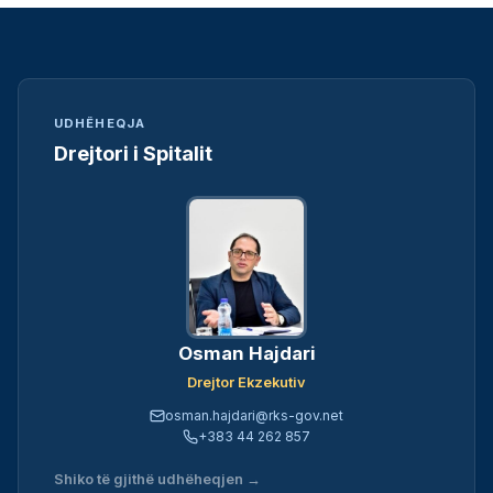
UDHËHEQJA
Drejtori i Spitalit
Osman Hajdari
Drejtor Ekzekutiv
osman.hajdari@rks-gov.net
+383 44 262 857
Shiko të gjithë udhëheqjen →