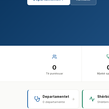
0
Të punësuar
Mjekë sp
Departamentet
Shërb
0 departamente
Shërbime