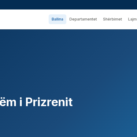
Ballina
Departamentet
Shërbimet
Lajm
hëm i Prizrenit