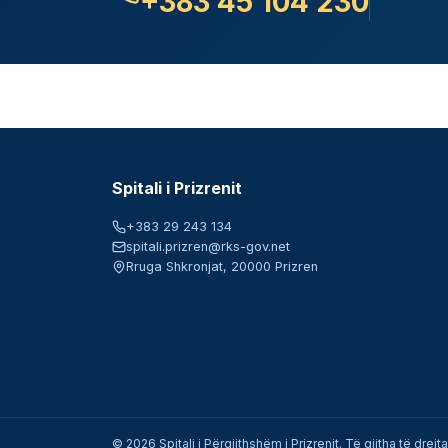
+383 45 104 230
Spitali i Prizrenit
+383 29 243 134
spitali.prizren@rks-gov.net
Rruga Shkronjat, 20000 Prizren
©
2026
Spitali i Përgjithshëm i Prizrenit
. Të gjitha të drejt