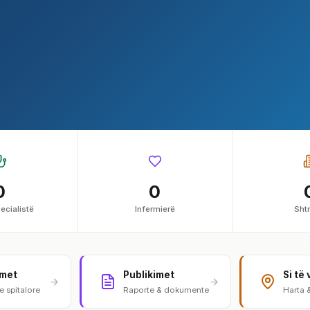
0
0
ecialistë
Infermierë
Shtr
imet
Publikimet
Si të 
 spitalore
Raporte & dokumente
Harta 