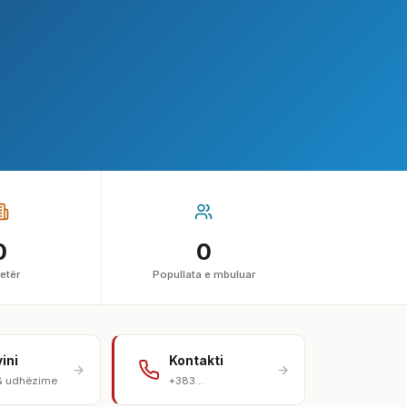
0
0
etër
Popullata e mbuluar
vini
Kontakti
& udhëzime
+383...