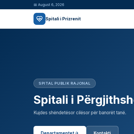
📅
August 6, 2026
Spitali i Prizrenit
SPITAL PUBLIK RAJONAL
Spitali i Përgjiths
Kujdes shëndetësor cilësor për banorët tanë.
Departamentet
Kontakti