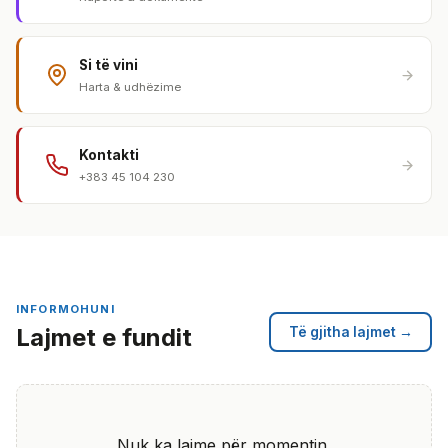
Si të vini
Harta & udhëzime
Kontakti
+383 45 104 230
INFORMOHUNI
Lajmet e fundit
Të gjitha lajmet →
Nuk ka lajme për momentin.