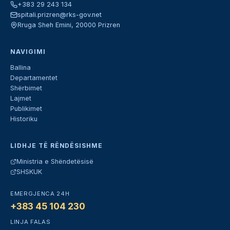
+383 29 243 134
spitali.prizren@rks-gov.net
Rruga Sheh Emini, 20000 Prizren
NAVIGIMI
Ballina
Departamentet
Shërbimet
Lajmet
Publikimet
Historiku
LIDHJE TË RËNDËSISHME
Ministria e Shëndetësisë
SHSKUK
EMERGJENCA 24H
+383 45 104 230
LINJA FALAS