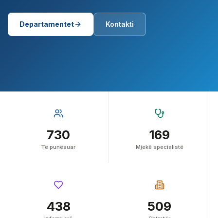
Departamentet
Kontakti
730
169
Të punësuar
Mjekë specialistë
438
509